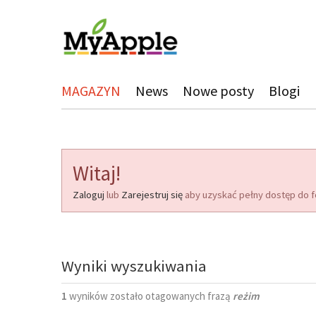
MAGAZYN
News
Nowe posty
Blogi
Witaj!
Zaloguj
lub
Zarejestruj się
aby uzyskać pełny dostęp do f
Wyniki wyszukiwania
1
wyników zostało otagowanych frazą
reżim