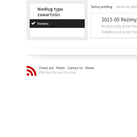
Sortuj według
ostatniej akt
Według typu
zawartości
2015-05 Reżimy 
Forums
Rozpoczęty przez to
Ostatni post przez t
Zmień styl
Polski
Contact Us
Pomoc
IPB3 Skin By Tom Christian.