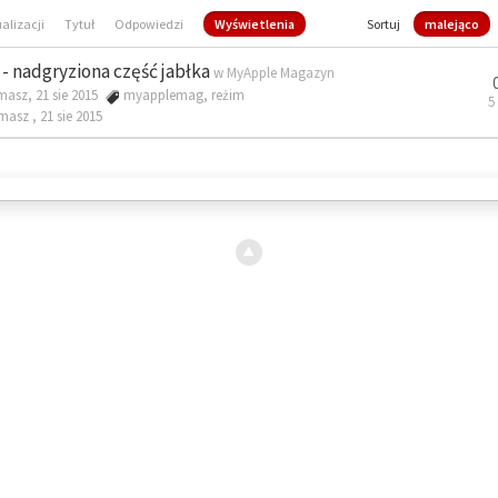
ualizacji
Tytuł
Odpowiedzi
Wyświetlenia
Sortuj
malejąco
- nadgryziona część jabłka
w
MyApple Magazyn
masz, 21 sie 2015
myapplemag
,
reżim
5
omasz ,
21 sie 2015