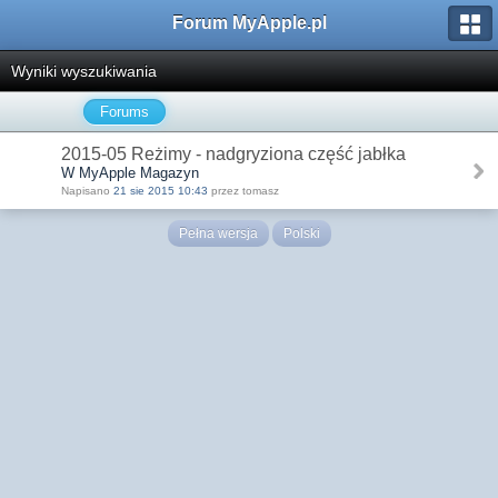
Forum MyApple.pl
Wyniki wyszukiwania
Forums
2015-05 Reżimy - nadgryziona część jabłka
W MyApple Magazyn
Napisano
21 sie 2015 10:43
przez tomasz
Pełna wersja
Polski