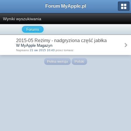
Forum MyApple.pl
Wyniki wyszukiwania
Forums
2015-05 Reżimy - nadgryziona część jabłka
W MyApple Magazyn
Napisano
21 sie 2015 10:43
przez tomasz
Pełna wersja
Polski