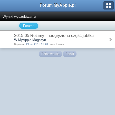
Forum MyApple.pl
Wyniki wyszukiwania
Forums
2015-05 Reżimy - nadgryziona część jabłka
W MyApple Magazyn
Napisano
21 sie 2015 10:43
przez tomasz
Pełna wersja
Polski