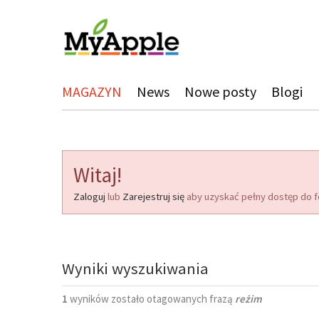
MAGAZYN
News
Nowe posty
Blogi
Witaj!
Zaloguj
lub
Zarejestruj się
aby uzyskać pełny dostęp do f
Wyniki wyszukiwania
1
wyników zostało otagowanych frazą
reżim