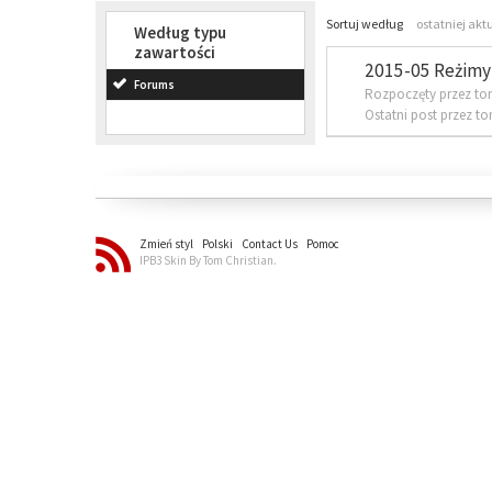
Sortuj według
ostatniej akt
Według typu
zawartości
2015-05 Reżimy 
Forums
Rozpoczęty przez to
Ostatni post przez t
Zmień styl
Polski
Contact Us
Pomoc
IPB3 Skin By Tom Christian.