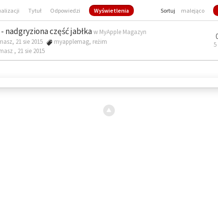
ualizacji
Tytuł
Odpowiedzi
Wyświetlenia
Sortuj
malejąco
- nadgryziona część jabłka
w
MyApple Magazyn
masz, 21 sie 2015
myapplemag
,
reżim
5
omasz ,
21 sie 2015