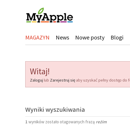
MAGAZYN
News
Nowe posty
Blogi
Witaj!
Zaloguj
lub
Zarejestruj się
aby uzyskać pełny dostęp do f
Wyniki wyszukiwania
1
wyników zostało otagowanych frazą
reżim