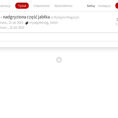
ualizacji
Tytuł
Odpowiedzi
Wyświetlenia
Sortuj
malejąco
- nadgryziona część jabłka
w
MyApple Magazyn
masz, 21 sie 2015
myapplemag
,
reżim
5
omasz ,
21 sie 2015