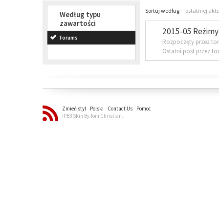
Sortuj według
ostatniej akt
Według typu
zawartości
2015-05 Reżimy 
Forums
Rozpoczęty przez to
Ostatni post przez t
Zmień styl
Polski
Contact Us
Pomoc
IPB3 Skin By Tom Christian.