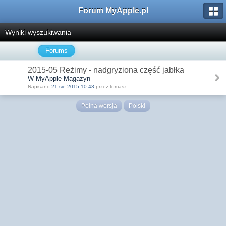
Forum MyApple.pl
Wyniki wyszukiwania
Forums
2015-05 Reżimy - nadgryziona część jabłka
W MyApple Magazyn
Napisano
21 sie 2015 10:43
przez tomasz
Pełna wersja
Polski