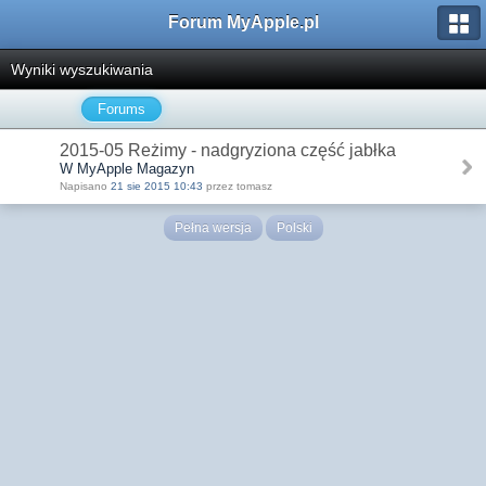
Forum MyApple.pl
Wyniki wyszukiwania
Forums
2015-05 Reżimy - nadgryziona część jabłka
W MyApple Magazyn
Napisano
21 sie 2015 10:43
przez tomasz
Pełna wersja
Polski