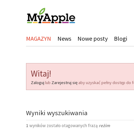
MAGAZYN
News
Nowe posty
Blogi
Witaj!
Zaloguj
lub
Zarejestruj się
aby uzyskać pełny dostęp do f
Wyniki wyszukiwania
1
wyników zostało otagowanych frazą
reżim