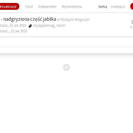
ktualizacji
Tytuł
Odpowiedzi
Wyświetlenia
Sortuj
malejąco
- nadgryziona część jabłka
w
MyApple Magazyn
masz, 21 sie 2015
myapplemag
,
reżim
5
omasz ,
21 sie 2015