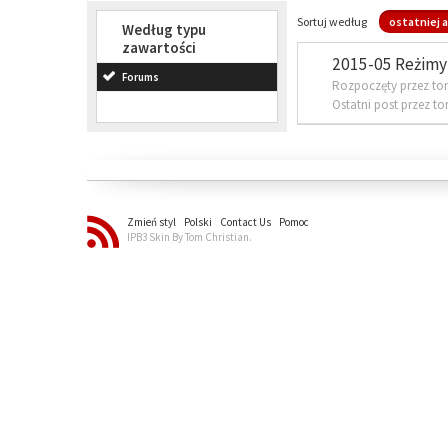
Sortuj według
ostatniej a
Według typu
zawartości
2015-05 Reżimy 
Forums
Rozpoczęty przez to
Ostatni post przez t
Zmień styl
Polski
Contact Us
Pomoc
IPB3 Skin By Tom Christian.