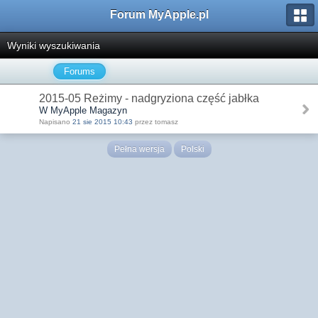
Forum MyApple.pl
Wyniki wyszukiwania
Forums
2015-05 Reżimy - nadgryziona część jabłka
W MyApple Magazyn
Napisano
21 sie 2015 10:43
przez tomasz
Pełna wersja
Polski