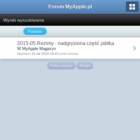
Forum MyApple.pl
Wyniki wyszukiwania
Forums
2015-05 Reżimy - nadgryziona część jabłka
W MyApple Magazyn
Napisano
21 sie 2015 10:43
przez tomasz
Pełna wersja
Polski