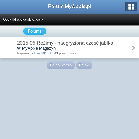
Forum MyApple.pl
Wyniki wyszukiwania
Forums
2015-05 Reżimy - nadgryziona część jabłka
W MyApple Magazyn
Napisano
21 sie 2015 10:43
przez tomasz
Pełna wersja
Polski