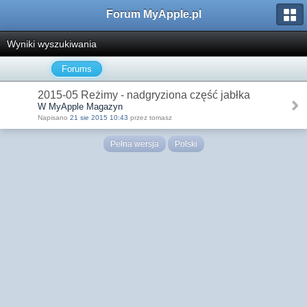
Forum MyApple.pl
Wyniki wyszukiwania
Forums
2015-05 Reżimy - nadgryziona część jabłka
W MyApple Magazyn
Napisano
21 sie 2015 10:43
przez tomasz
Pełna wersja
Polski