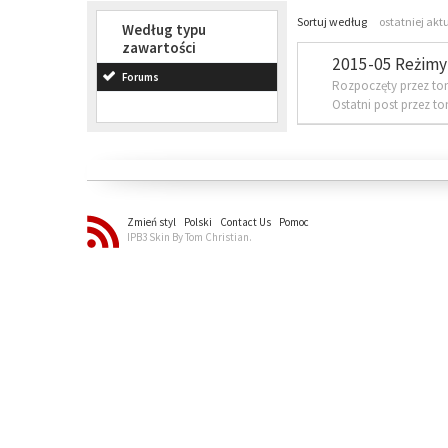
Sortuj według
ostatniej akt
Według typu
zawartości
2015-05 Reżimy 
Forums
Rozpoczęty przez to
Ostatni post przez t
Zmień styl
Polski
Contact Us
Pomoc
IPB3 Skin By Tom Christian.