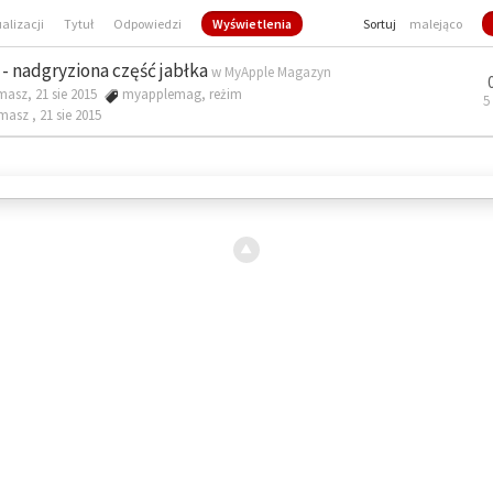
ualizacji
Tytuł
Odpowiedzi
Wyświetlenia
Sortuj
malejąco
- nadgryziona część jabłka
w
MyApple Magazyn
masz, 21 sie 2015
myapplemag
,
reżim
5
omasz ,
21 sie 2015