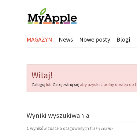
MAGAZYN
News
Nowe posty
Blogi
Witaj!
Zaloguj
lub
Zarejestruj się
aby uzyskać pełny dostęp do f
Wyniki wyszukiwania
1
wyników zostało otagowanych frazą
reżim