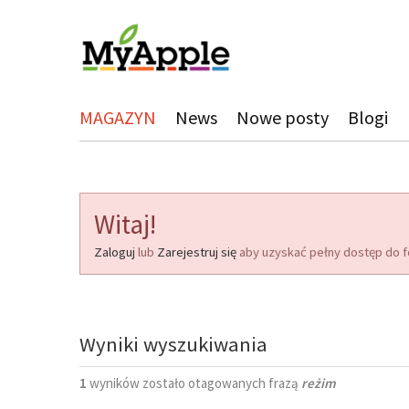
MAGAZYN
News
Nowe posty
Blogi
Witaj!
Zaloguj
lub
Zarejestruj się
aby uzyskać pełny dostęp do f
Wyniki wyszukiwania
1
wyników zostało otagowanych frazą
reżim