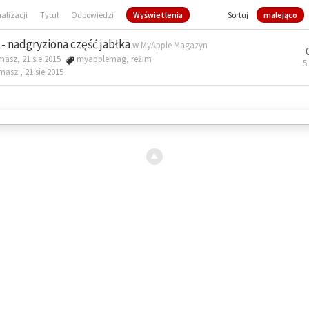
ualizacji
Tytuł
Odpowiedzi
Wyświetlenia
Sortuj
malejąco
- nadgryziona część jabłka
w
MyApple Magazyn
masz, 21 sie 2015
myapplemag
,
reżim
5
omasz ,
21 sie 2015