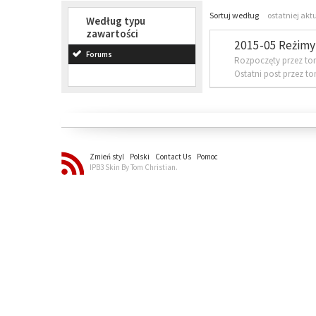
Sortuj według
ostatniej akt
Według typu
zawartości
2015-05 Reżimy 
Forums
Rozpoczęty przez to
Ostatni post przez t
Zmień styl
Polski
Contact Us
Pomoc
IPB3 Skin By Tom Christian.