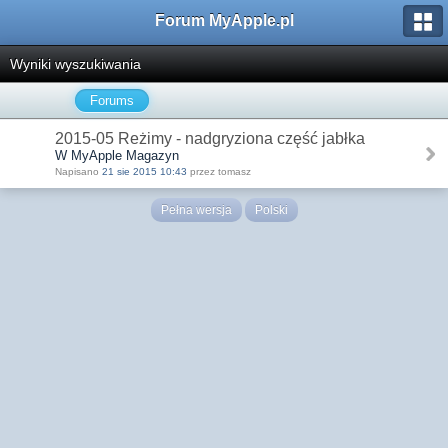
Forum MyApple.pl
Wyniki wyszukiwania
Forums
2015-05 Reżimy - nadgryziona część jabłka
W MyApple Magazyn
Napisano
21 sie 2015 10:43
przez tomasz
Pełna wersja
Polski