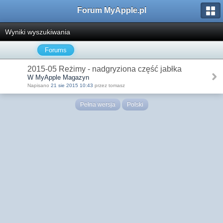
Forum MyApple.pl
Wyniki wyszukiwania
Forums
2015-05 Reżimy - nadgryziona część jabłka
W MyApple Magazyn
Napisano
21 sie 2015 10:43
przez tomasz
Pełna wersja
Polski