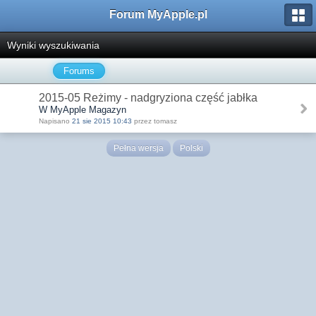
Forum MyApple.pl
Wyniki wyszukiwania
Forums
2015-05 Reżimy - nadgryziona część jabłka
W MyApple Magazyn
Napisano
21 sie 2015 10:43
przez tomasz
Pełna wersja
Polski