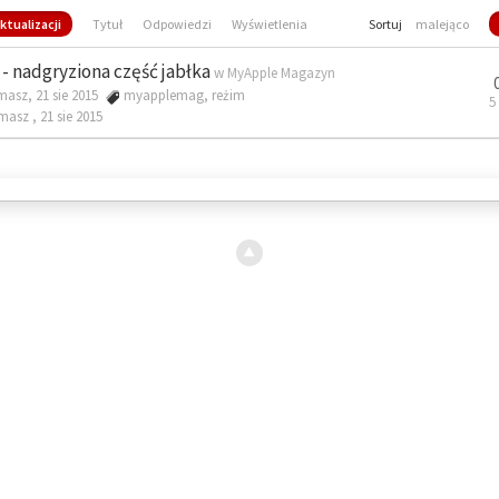
ktualizacji
Tytuł
Odpowiedzi
Wyświetlenia
Sortuj
malejąco
- nadgryziona część jabłka
w
MyApple Magazyn
masz, 21 sie 2015
myapplemag
,
reżim
5
omasz ,
21 sie 2015