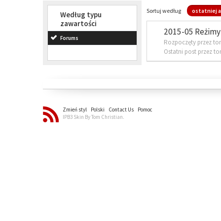
Sortuj według
ostatniej a
Według typu
zawartości
2015-05 Reżimy 
Forums
Rozpoczęty przez to
Ostatni post przez t
Zmień styl
Polski
Contact Us
Pomoc
IPB3 Skin By Tom Christian.