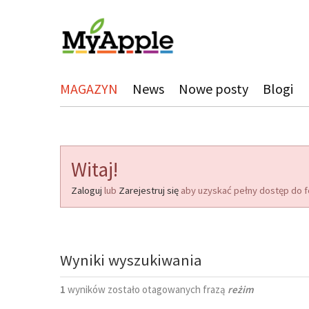
MAGAZYN
News
Nowe posty
Blogi
Witaj!
Zaloguj
lub
Zarejestruj się
aby uzyskać pełny dostęp do f
Wyniki wyszukiwania
1
wyników zostało otagowanych frazą
reżim