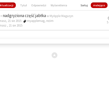
ktualizacji
Tytuł
Odpowiedzi
Wyświetlenia
Sortuj
malejąco
- nadgryziona część jabłka
w
MyApple Magazyn
masz, 21 sie 2015
myapplemag
,
reżim
5
omasz ,
21 sie 2015