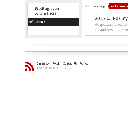
Sortuj według
ostatniej a
Według typu
zawartości
2015-05 Reżimy 
Forums
Rozpoczęty przez to
Ostatni post przez t
Zmień styl
Polski
Contact Us
Pomoc
IPB3 Skin By Tom Christian.