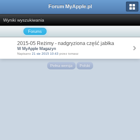
Forum MyApple.pl
Wyniki wyszukiwania
Forums
2015-05 Reżimy - nadgryziona część jabłka
W MyApple Magazyn
Napisano
21 sie 2015 10:43
przez tomasz
Pełna wersja
Polski