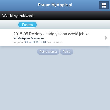
Forum MyApple.pl
Wyniki wyszukiwania
Forums
2015-05 Reżimy - nadgryziona część jabłka
W MyApple Magazyn
Napisano
21 sie 2015 10:43
przez tomasz
Pełna wersja
Polski