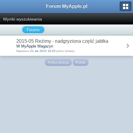
Forum MyApple.pl
Wyniki wyszukiwania
Forums
2015-05 Reżimy - nadgryziona część jabłka
W MyApple Magazyn
Napisano
21 sie 2015 10:43
przez tomasz
Pełna wersja
Polski