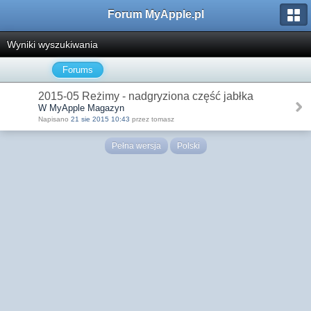
Forum MyApple.pl
Wyniki wyszukiwania
Forums
2015-05 Reżimy - nadgryziona część jabłka
W MyApple Magazyn
Napisano
21 sie 2015 10:43
przez tomasz
Pełna wersja
Polski