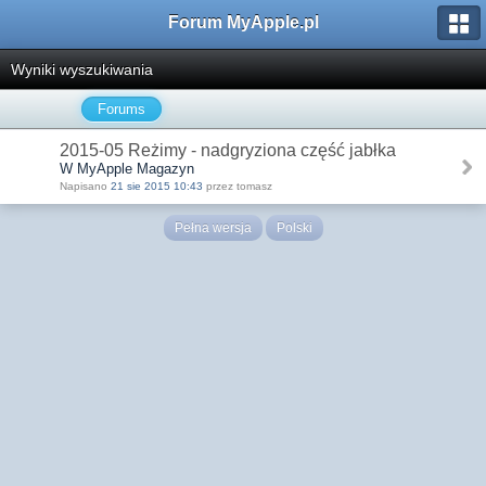
Forum MyApple.pl
Wyniki wyszukiwania
Forums
2015-05 Reżimy - nadgryziona część jabłka
W MyApple Magazyn
Napisano
21 sie 2015 10:43
przez tomasz
Pełna wersja
Polski