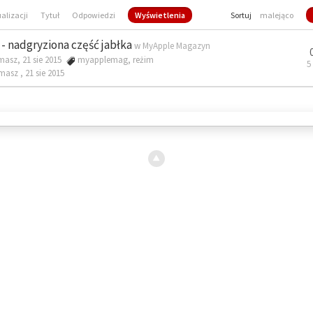
ualizacji
Tytuł
Odpowiedzi
Wyświetlenia
Sortuj
malejąco
- nadgryziona część jabłka
w
MyApple Magazyn
masz, 21 sie 2015
myapplemag
,
reżim
5
omasz ,
21 sie 2015