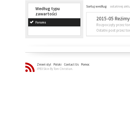
Sortuj według
ostatniej akt
Według typu
zawartości
2015-05 Reżimy 
Forums
Rozpoczęty przez to
Ostatni post przez t
Zmień styl
Polski
Contact Us
Pomoc
IPB3 Skin By Tom Christian.