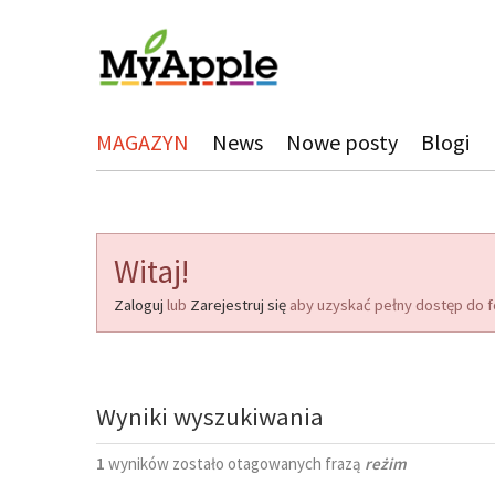
MAGAZYN
News
Nowe posty
Blogi
Witaj!
Zaloguj
lub
Zarejestruj się
aby uzyskać pełny dostęp do f
Wyniki wyszukiwania
1
wyników zostało otagowanych frazą
reżim