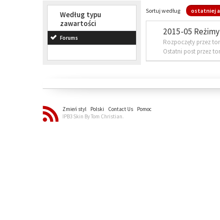
Sortuj według
ostatniej a
Według typu
zawartości
2015-05 Reżimy 
Forums
Rozpoczęty przez to
Ostatni post przez t
Zmień styl
Polski
Contact Us
Pomoc
IPB3 Skin By Tom Christian.