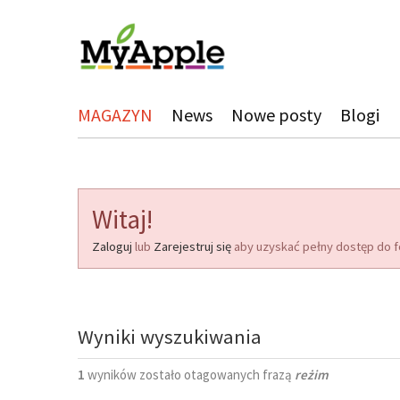
MAGAZYN
News
Nowe posty
Blogi
Witaj!
Zaloguj
lub
Zarejestruj się
aby uzyskać pełny dostęp do f
Wyniki wyszukiwania
1
wyników zostało otagowanych frazą
reżim