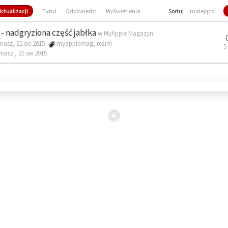
ktualizacji
Tytuł
Odpowiedzi
Wyświetlenia
Sortuj
malejąco
- nadgryziona część jabłka
w
MyApple Magazyn
masz, 21 sie 2015
myapplemag
,
reżim
5
omasz ,
21 sie 2015