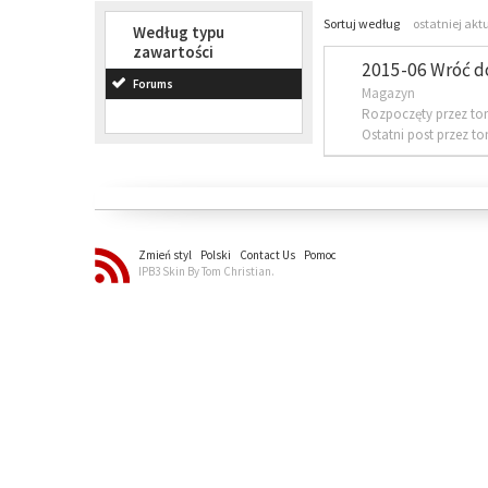
Sortuj według
ostatniej akt
Według typu
zawartości
2015-06 Wróć d
Forums
Magazyn
Rozpoczęty przez to
Ostatni post przez t
Zmień styl
Polski
Contact Us
Pomoc
IPB3 Skin By Tom Christian.