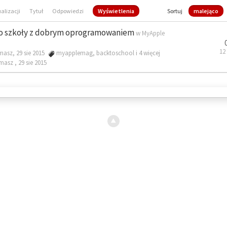
ualizacji
Tytuł
Odpowiedzi
Wyświetlenia
Sortuj
malejąco
o szkoły z dobrym oprogramowaniem
w
MyApple
12
masz, 29 sie 2015
myapplemag
,
backtoschool
i 4 więcej
omasz ,
29 sie 2015