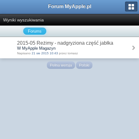
Forum MyApple.pl
Wyniki wyszukiwania
Forums
2015-05 Reżimy - nadgryziona część jabłka
W MyApple Magazyn
Napisano
21 sie 2015 10:43
przez tomasz
Pełna wersja
Polski