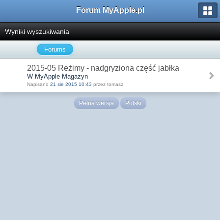
Forum MyApple.pl
Wyniki wyszukiwania
Forums
2015-05 Reżimy - nadgryziona część jabłka
W MyApple Magazyn
Napisano
21 sie 2015 10:43
przez tomasz
Pełna wersja
Polski