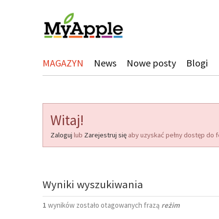
MAGAZYN
News
Nowe posty
Blogi
Witaj!
Zaloguj
lub
Zarejestruj się
aby uzyskać pełny dostęp do f
Wyniki wyszukiwania
1
wyników zostało otagowanych frazą
reżim