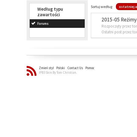
Sortuj według
ostatniej a
Według typu
zawartości
2015-05 Reżimy 
Forums
Rozpoczęty przez to
Ostatni post przez t
Zmień styl
Polski
Contact Us
Pomoc
IPB3 Skin By Tom Christian.