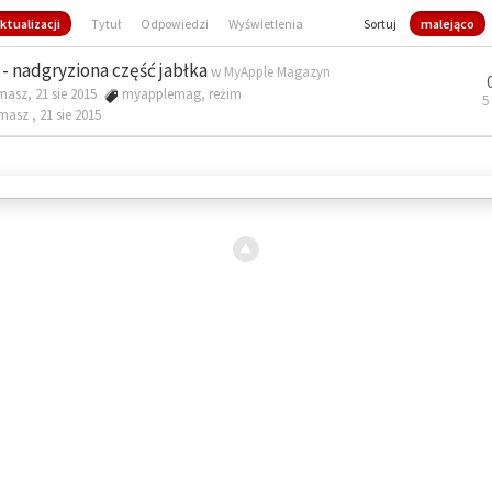
ktualizacji
Tytuł
Odpowiedzi
Wyświetlenia
Sortuj
malejąco
- nadgryziona część jabłka
w
MyApple Magazyn
masz, 21 sie 2015
myapplemag
,
reżim
5
omasz ,
21 sie 2015