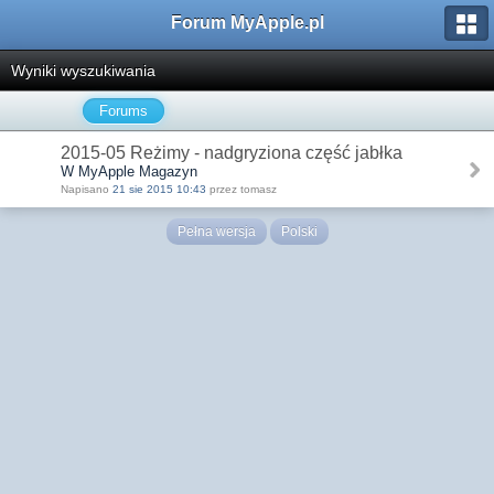
Forum MyApple.pl
Wyniki wyszukiwania
Forums
2015-05 Reżimy - nadgryziona część jabłka
W MyApple Magazyn
Napisano
21 sie 2015 10:43
przez tomasz
Pełna wersja
Polski