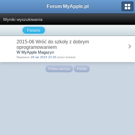
Forum MyApple.pl
Wyniki wyszukiwania
Forums
2015-06 Wróć do szkoły z dobrym
oprogramowaniem
W MyApple Magazyn
Napisano
29 sie 2015 22:20
przez tomasz
Pełna wersja
Polski