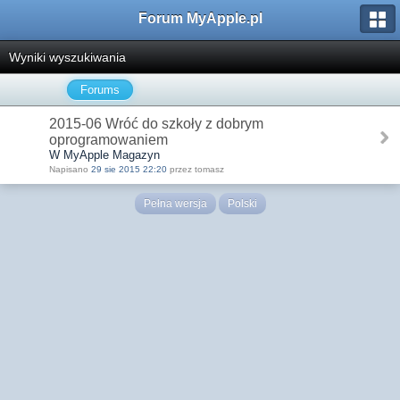
Forum MyApple.pl
Wyniki wyszukiwania
Forums
2015-06 Wróć do szkoły z dobrym
oprogramowaniem
W MyApple Magazyn
Napisano
29 sie 2015 22:20
przez tomasz
Pełna wersja
Polski