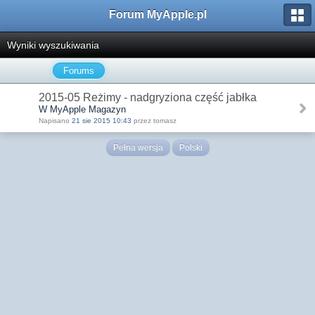
Forum MyApple.pl
Wyniki wyszukiwania
Forums
2015-05 Reżimy - nadgryziona część jabłka
W MyApple Magazyn
Napisano
21 sie 2015 10:43
przez tomasz
Pełna wersja
Polski