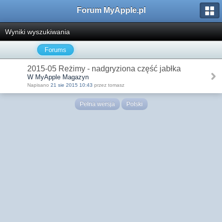
Forum MyApple.pl
Wyniki wyszukiwania
Forums
2015-05 Reżimy - nadgryziona część jabłka
W MyApple Magazyn
Napisano
21 sie 2015 10:43
przez tomasz
Pełna wersja
Polski