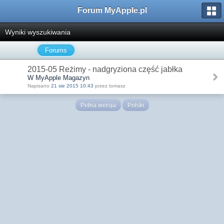
Forum MyApple.pl
Wyniki wyszukiwania
Forums
2015-05 Reżimy - nadgryziona część jabłka
W MyApple Magazyn
Napisano
21 sie 2015 10:43
przez tomasz
Pełna wersja
Polski