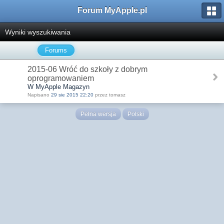
Forum MyApple.pl
Wyniki wyszukiwania
Forums
2015-06 Wróć do szkoły z dobrym
oprogramowaniem
W MyApple Magazyn
Napisano
29 sie 2015 22:20
przez tomasz
Pełna wersja
Polski