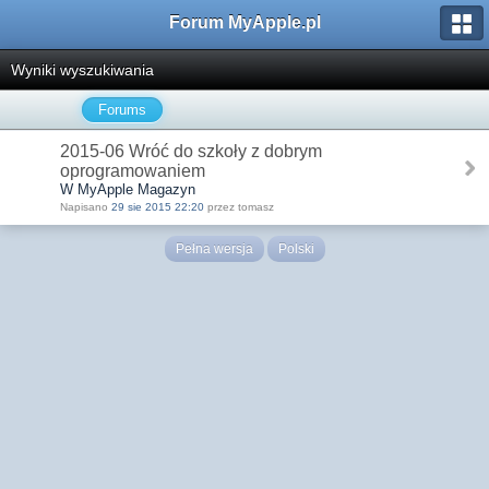
Forum MyApple.pl
Wyniki wyszukiwania
Forums
2015-06 Wróć do szkoły z dobrym
oprogramowaniem
W MyApple Magazyn
Napisano
29 sie 2015 22:20
przez tomasz
Pełna wersja
Polski