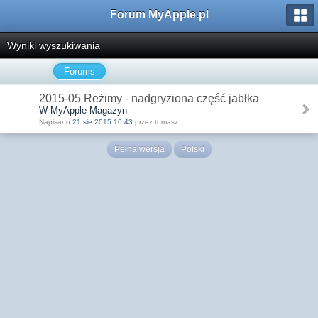
Forum MyApple.pl
Wyniki wyszukiwania
Forums
2015-05 Reżimy - nadgryziona część jabłka
W MyApple Magazyn
Napisano
21 sie 2015 10:43
przez tomasz
Pełna wersja
Polski