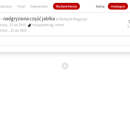
ualizacji
Tytuł
Odpowiedzi
Wyświetlenia
Sortuj
malejąco
- nadgryziona część jabłka
w
MyApple Magazyn
masz, 21 sie 2015
myapplemag
,
reżim
5
omasz ,
21 sie 2015