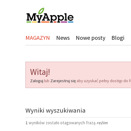
MAGAZYN
News
Nowe posty
Blogi
Witaj!
Zaloguj
lub
Zarejestruj się
aby uzyskać pełny dostęp do f
Wyniki wyszukiwania
1
wyników zostało otagowanych frazą
reżim