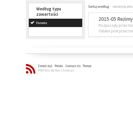
Sortuj według
ostatniej akt
Według typu
zawartości
2015-05 Reżimy 
Forums
Rozpoczęty przez to
Ostatni post przez t
Zmień styl
Polski
Contact Us
Pomoc
IPB3 Skin By Tom Christian.