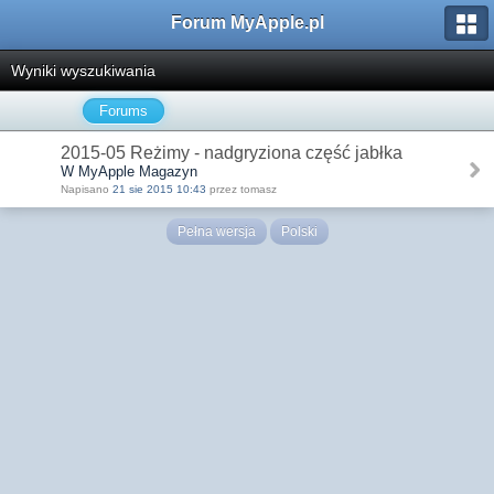
Forum MyApple.pl
Wyniki wyszukiwania
Forums
2015-05 Reżimy - nadgryziona część jabłka
W MyApple Magazyn
Napisano
21 sie 2015 10:43
przez tomasz
Pełna wersja
Polski