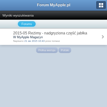
Forum MyApple.pl
Wyniki wyszukiwania
Forums
2015-05 Reżimy - nadgryziona część jabłka
W MyApple Magazyn
Napisano
21 sie 2015 10:43
przez tomasz
Pełna wersja
Polski