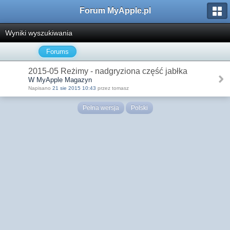
Forum MyApple.pl
Wyniki wyszukiwania
Forums
2015-05 Reżimy - nadgryziona część jabłka
W MyApple Magazyn
Napisano
21 sie 2015 10:43
przez tomasz
Pełna wersja
Polski