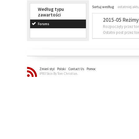
Sortuj według
ostatniej akt
Według typu
zawartości
2015-05 Reżimy 
Forums
Rozpoczęty przez to
Ostatni post przez t
Zmień styl
Polski
Contact Us
Pomoc
IPB3 Skin By Tom Christian.