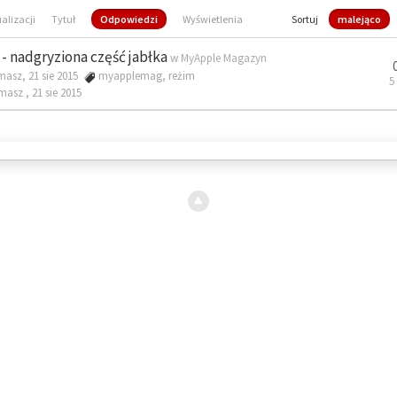
ualizacji
Tytuł
Odpowiedzi
Wyświetlenia
Sortuj
malejąco
- nadgryziona część jabłka
w
MyApple Magazyn
masz, 21 sie 2015
myapplemag
,
reżim
5
omasz ,
21 sie 2015