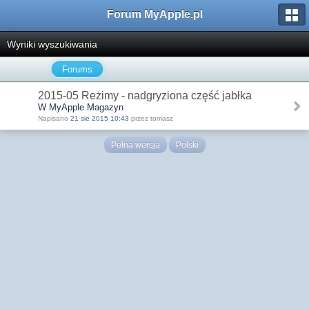
Forum MyApple.pl
Wyniki wyszukiwania
Forums
2015-05 Reżimy - nadgryziona część jabłka
W MyApple Magazyn
Napisano
21 sie 2015 10:43
przez tomasz
Pełna wersja
Polski