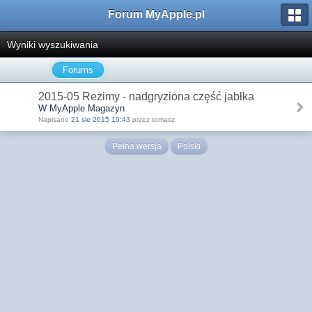
Forum MyApple.pl
Wyniki wyszukiwania
Forums
2015-05 Reżimy - nadgryziona część jabłka
W MyApple Magazyn
Napisano
21 sie 2015 10:43
przez tomasz
Pełna wersja
Polski