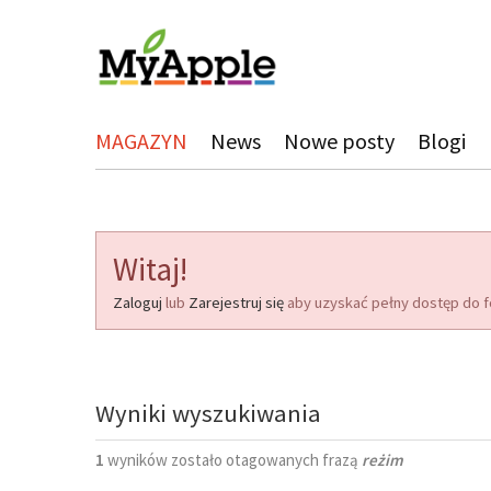
MAGAZYN
News
Nowe posty
Blogi
Witaj!
Zaloguj
lub
Zarejestruj się
aby uzyskać pełny dostęp do f
Wyniki wyszukiwania
1
wyników zostało otagowanych frazą
reżim