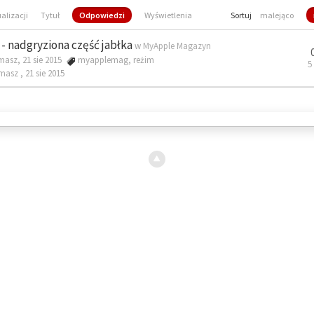
ualizacji
Tytuł
Odpowiedzi
Wyświetlenia
Sortuj
malejąco
- nadgryziona część jabłka
w
MyApple Magazyn
masz, 21 sie 2015
myapplemag
,
reżim
5
omasz ,
21 sie 2015