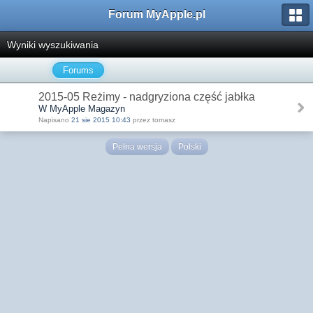
Forum MyApple.pl
Wyniki wyszukiwania
Forums
2015-05 Reżimy - nadgryziona część jabłka
W MyApple Magazyn
Napisano
21 sie 2015 10:43
przez tomasz
Pełna wersja
Polski