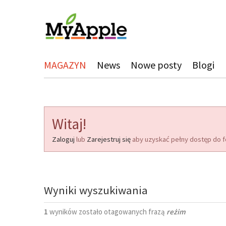
MAGAZYN
News
Nowe posty
Blogi
Witaj!
Zaloguj
lub
Zarejestruj się
aby uzyskać pełny dostęp do f
Wyniki wyszukiwania
1
wyników zostało otagowanych frazą
reżim