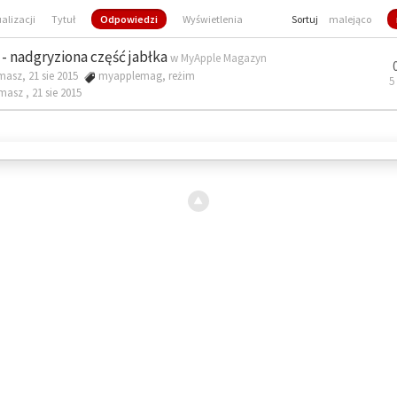
ualizacji
Tytuł
Odpowiedzi
Wyświetlenia
Sortuj
malejąco
- nadgryziona część jabłka
w
MyApple Magazyn
masz, 21 sie 2015
myapplemag
,
reżim
5
omasz ,
21 sie 2015