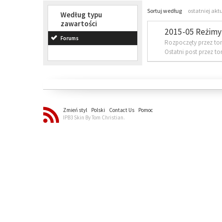
Sortuj według
ostatniej akt
Według typu
zawartości
2015-05 Reżimy 
Forums
Rozpoczęty przez to
Ostatni post przez t
Zmień styl
Polski
Contact Us
Pomoc
IPB3 Skin By Tom Christian.